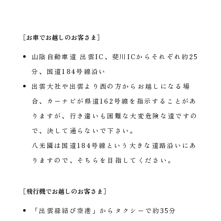
［お車でお越しのお客さま］
山陰自動車道 出雲IC、斐川ICからそれぞれ約25
分、国道184号線沿い
出雲大社や出雲より西の方からお越しになる場
合、カーナビが県道162号線を指示することがあ
りますが、行き違いも困難な大変危険な道ですの
で、決して通らないで下さい。
八光園は国道184号線という大きな道路沿いにあ
りますので、そちらを目指してください。
［飛行機でお越しのお客さま］
「出雲縁結び空港」からタクシーで約35分